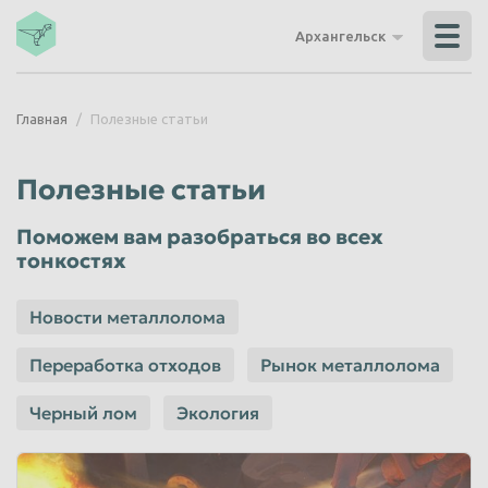
Владикавказ
Владимир
Архангельск
Волгоград
Волгодонск
Волжский
Вологда
Главная
Полезные статьи
Воронеж
Грозный
Дзержинск
Екатеринбург
Полезные статьи
Иваново
Ижевск
Поможем вам разобраться во всех
Иркутск
Йошкар-Ола
тонкостях
Казань
Калининград
Новости металлолома
Калуга
Каменск-Уральский
Кемерово
Керчь
Переработка отходов
Рынок металлолома
Киров
Комсомольск-на-Амуре
Черный лом
Экология
Королёв
Кострома
Красногорск
Краснодар