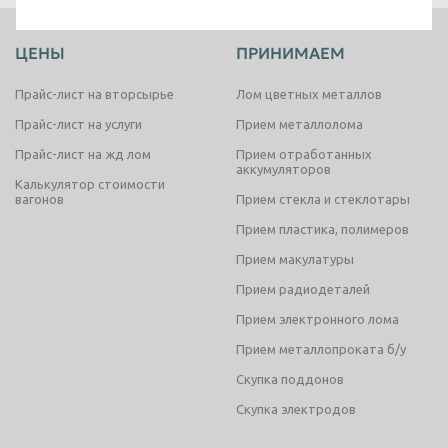
Таганрог
Тамбов
ЦЕНЫ
ПРИНИМАЕМ
Тверь
Тольятти
Прайс-лист на вторсырье
Лом цветных металлов
Томск
Тула
Прайс-лист на услуги
Прием металлолома
Тюмень
Улан-Удэ
Прайс-лист на жд лом
Прием отработанных
аккумуляторов
Ульяновск
Уссурийск
Калькулятор стоимости
вагонов
Прием стекла и стеклотары
Уфа
Хабаровск
Прием пластика, полимеров
Химки
Чебоксары
Прием макулатуры
Челябинск
Череповец
Прием радиодеталей
Чита
Шахты
Прием электронного лома
Электросталь
Энгельс
Прием металлопроката б/у
Скупка поддонов
Южно-Сахалинск
Якутск
Скупка электродов
Ярославль