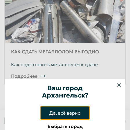
Пенза
Пермь
Петрозаводск
Петропавловск-Камчатский
Подольск
Прокопьевск
Псков
Ростов-на-Дону
Рыбинск
Рязань
КАК СДАТЬ МЕТАЛЛОЛОМ ВЫГОДНО
Салават
Самара
Как подготовить металлолом к сдаче
Санкт-Петербург
Саранск
Подробнее
Саратов
Севастополь
Ваш город
Северодвинск
Симферополь
Архангельск?
Смоленск
Сочи
Ставрополь
Старый Оскол
Да, всё верно
Стерлитамак
Сургут
Архангельск
Выбрать город
Сызрань
Сыктывкар