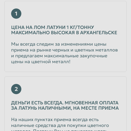
Таганрог
Тамбов
1
Тверь
Тольятти
ЦЕНА НА ЛОМ ЛАТУНИ 1 КГ/ТОННУ
Томск
Тула
МАКСИМАЛЬНО ВЫСОКАЯ В АРХАНГЕЛЬСКЕ
Тюмень
Улан-Удэ
Мы всегда следим за изменениями цены
приема на рынке черных и цветных металлов
Ульяновск
Уссурийск
и предлагаем максимальные закупочные
цены на цветной металл!
Уфа
Хабаровск
Химки
Чебоксары
Челябинск
Череповец
2
Чита
Шахты
ДЕНЬГИ ЕСТЬ ВСЕГДА. МГНОВЕННАЯ ОПЛАТА
Электросталь
Энгельс
ЗА ЛАТУНЬ НАЛИЧНЫМИ, НА МЕСТЕ ПРИЕМА
Южно-Сахалинск
Якутск
На наших пунктах приема всегда есть
Ярославль
наличные средства для покупки цветного
металла. Поэтому Вам не придется ждать