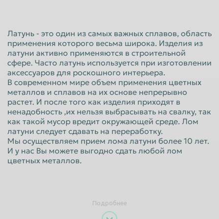
Красноярск
Курган
Курск
Липецк
Латунь - это один из самых важных сплавов, область
применения которого весьма широка. Изделия из
Люберцы
Магнитогорск
латуни активно применяются в строительной
Махачкала
Миасс
сфере. Часто латунь используется при изготовлении
аксессуаров для роскошного интерьера.
Москва
Мурманск
В современном мире объем применения цветных
металлов и сплавов на их основе непрерывно
Мытищи
Набережные Челны
растет. И после того как изделия приходят в
ненадобность ,их нельзя выбрасывать на свалку, так
Нальчик
Нижневартовск
как такой мусор вредит окружающей среде. Лом
Нижнекамск
Нижний Новгород
латуни следует сдавать на переработку.
Мы осуществляем прием лома латуни более 10 лет.
Нижний Тагил
Новокузнецк
И у нас Вы можете выгодно сдать любой лом
цветных металлов.
Новороссийск
Новосибирск
Новочеркасск
Норильск
Омск
Орёл
Подробнее
Оренбург
Орск