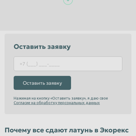
Пенза
Пермь
Петрозаводск
Петропавловск-Камчатский
Подольск
Прокопьевск
Псков
Ростов-на-Дону
Оставить заявку
Рыбинск
Рязань
Салават
Самара
Санкт-Петербург
Саранск
Оставить заявку
Саратов
Севастополь
Северодвинск
Симферополь
Нажимая на кнопку «Оставить заявку», я даю свое
Согласие на обработку персональных данных
Смоленск
Сочи
Ставрополь
Старый Оскол
Стерлитамак
Сургут
Почему все сдают латунь в Экорекс
Сызрань
Сыктывкар