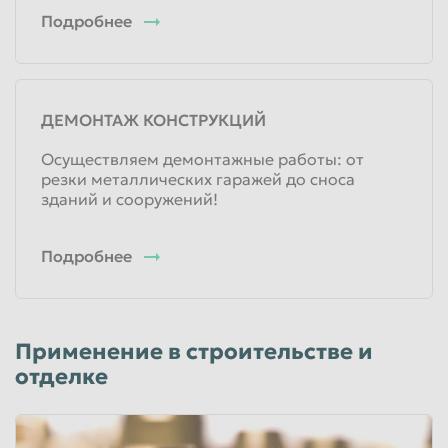
Подробнее
310
руб/кг
Физические лица
310
руб/кг
Юридические лица
ДЕМОНТАЖ КОНСТРУКЦИЙ
Лом латуни (чушка)
Осуществляем демонтажные работы: от
резки металлических гаражей до сноса
310
руб/кг
зданий и сооружений!
Физические лица
310
руб/кг
Юридические лица
Подробнее
Лом марочной латуни Л-63
310
руб/кг
Применение в строительстве и
Физические лица
отделке
310
руб/кг
Юридические лица