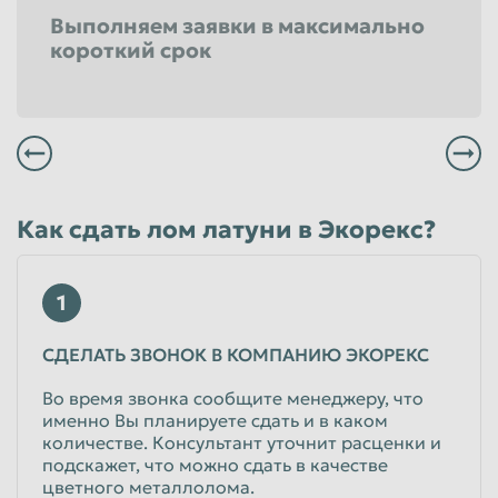
Выполняем заявки в максимально
короткий срок
Всегда заплатим Вам вовремя и по высокой цене
Мы не выставляем никаких скрытых засоров и все наше весовое оборудование проверено в удостоверяющем центре
Вы можете заказать бесплатный вывоз в удобное для Вас время
Вы всегда сможете получить максимальный уровень сервиса в любом из филиалов расположенных в Архангельске
Как сдать лом латуни в Экорекс?
1
СДЕЛАТЬ ЗВОНОК В КОМПАНИЮ ЭКОРЕКС
Во время звонка сообщите менеджеру, что
именно Вы планируете сдать и в каком
количестве. Консультант уточнит расценки и
подскажет, что можно сдать в качестве
цветного металлолома.