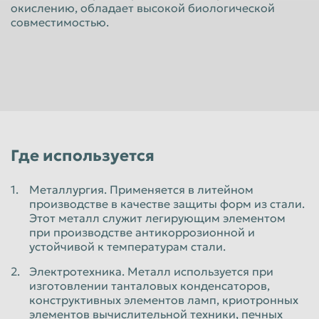
окислению, обладает высокой биологической
Красноярск
Курган
совместимостью.
Курск
Липецк
Люберцы
Магнитогорск
Махачкала
Миасс
Москва
Мурманск
Мытищи
Набережные Челны
Где используется
Нальчик
Нижневартовск
Металлургия. Применяется в литейном
Нижнекамск
Нижний Новгород
производстве в качестве защиты форм из стали.
Нижний Тагил
Новокузнецк
Этот металл служит легирующим элементом
при производстве антикоррозионной и
Новороссийск
Новосибирск
устойчивой к температурам стали.
Новочеркасск
Норильск
Электротехника. Металл используется при
изготовлении танталовых конденсаторов,
Омск
Орёл
конструктивных элементов ламп, криотронных
элементов вычислительной техники, печных
Оренбург
Орск