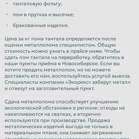
танталовую фольгу;
Таганрог
Тамбов
лом в прутках и высечке;
Тверь
Тольятти
бракованные изделия.
Томск
Тула
Цена за кг лома тантала определяется после
Тюмень
Улан-Удэ
оценки металлолома специалистом. Общую
стоимость можно узнать в прайсе ниже. Чтобы
Ульяновск
Уссурийск
сдать лом тантала на переработку, обратитесь в
наши пункты приёма в Новосибирске. Если вы
Уфа
Хабаровск
хотите продать металлолом, но не можете
доставить его нам, воспользуйтесь услугой вывоза.
Химки
Чебоксары
Специалисты компании «Экорекс» заберут металл
Челябинск
Череповец
и отвезут на заготовительный пункт.
Чита
Шахты
Сдача металлолома способствует улучшению
экологической обстановки в регионе: отходы не
Электросталь
Энгельс
накапливаются на свалках, а вторично
Южно-Сахалинск
Якутск
используются при производстве. Продажа
металлических изделий выгода не только в
Ярославль
материальном плане, она снижает загрязнения
атмосферы и экономит человеческие ресурсы при