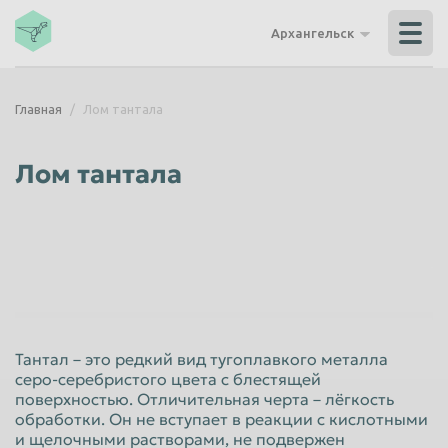
Владикавказ
Владимир
Архангельск
Волгоград
Волгодонск
Волжский
Вологда
Главная
Лом тантала
Воронеж
Грозный
Дзержинск
Екатеринбург
Лом тантала
Иваново
Ижевск
Иркутск
Йошкар-Ола
Казань
Калининград
Калуга
Каменск-Уральский
Кемерово
Керчь
Тантал – это редкий вид тугоплавкого металла
Киров
Комсомольск-на-Амуре
серо-серебристого цвета с блестящей
поверхностью. Отличительная черта – лёгкость
Королёв
Кострома
обработки. Он не вступает в реакции с кислотными
Красногорск
Краснодар
и щелочными растворами, не подвержен