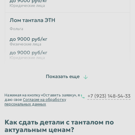
до 9000
руб/кг
Юридические лица
Лом тантала ЭТН
Фольга
до 9000
руб/кг
Физические лица
до 9000
руб/кг
Юридические лица
Лом тантала К52-1
Внутренний циллиндр
до 9000
руб/кг
Нажимая на кнопку «Оставить заявку», я
+7 (923) 148-54-33
Физические лица
даю свое
Согласие на обработку
до 9000
руб/кг
персональных данных
Юридические лица
Как сдать детали с танталом по
Лом тантала К52-9
актуальным ценам?
Внутренний циллиндр