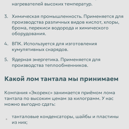
нагревателей высоких температур.
Пенза
Пермь
Химическая промышленность. Применяется для
Петрозаводск
Петропавловск-Камчатский
производства различных видов кислот, хлоры,
брома, перекиси водорода и химического
Подольск
Прокопьевск
оборудования.
Псков
Ростов-на-Дону
ВПК. Используется для изготовления
Рыбинск
Рязань
кумулятивных снарядов.
Салават
Самара
Ядерная энергетика. Применяется для
производства теплообменников.
Санкт-Петербург
Саранск
Какой лом тантала мы принимаем
Саратов
Севастополь
Северодвинск
Симферополь
Компания «Экорекс» занимается приёмом лома
тантала по высоким ценам за килограмм. У нас
Смоленск
Сочи
можно выгодно сдать:
Ставрополь
Старый Оскол
танталовые конденсаторы, шайбы и пластины
Стерлитамак
Сургут
из них;
Сызрань
Сыктывкар