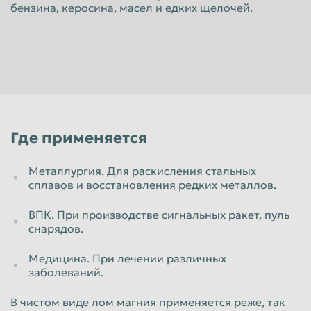
бензина, керосина, масел и едких щелочей.
Красноярск
Курган
Курск
Липецк
Люберцы
Магнитогорск
Махачкала
Миасс
Москва
Мурманск
Где применяется
Мытищи
Набережные Челны
Нальчик
Нижневартовск
Металлургия. Для раскисления стальных
сплавов и восстановления редких металлов.
Нижнекамск
Нижний Новгород
Нижний Тагил
Новокузнецк
ВПК. При производстве сигнальных ракет, пуль
снарядов.
Новороссийск
Новосибирск
Медицина. При лечении различных
Новочеркасск
Норильск
заболеваний.
Омск
Орёл
В чистом виде лом магния применяется реже, так
Оренбург
Орск