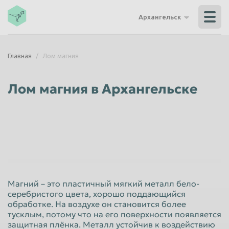
Владикавказ
Владимир
Архангельск
Волгоград
Волгодонск
Волжский
Вологда
Главная
Лом магния
Воронеж
Грозный
Дзержинск
Екатеринбург
Лом магния в Архангельске
Иваново
Ижевск
Иркутск
Йошкар-Ола
Казань
Калининград
Калуга
Каменск-Уральский
Кемерово
Керчь
Магний – это пластичный мягкий металл бело-
Киров
Комсомольск-на-Амуре
серебристого цвета, хорошо поддающийся
обработке. На воздухе он становится более
Королёв
Кострома
тусклым, потому что на его поверхности появляется
Красногорск
Краснодар
защитная плёнка. Металл устойчив к воздействию