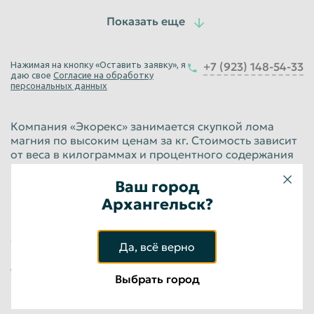
Лом магния МА2-1
до 3150
руб/кг
Юридические лица
Нажимая на кнопку «Оставить заявку», я
+7 (923) 148-54-33
даю свое
Согласие на обработку
Лом магния Мг95
персональных данных
до 3150
руб/кг
Компания «Экорекс» занимается скупкой лома
Юридические лица
магния по высоким ценам за кг. Стоимость зависит
от веса в килограммах и процентного содержания
Лом магния МА1
нужного элемента. Сегодня вы можете сдать лом
магния и получить лучшую цену за кг, оставив
Ваш город
заявку на сайте ecorex.ru или позвонив по телефону.
до 3150
руб/кг
Архангельск?
Цену за кг можно узнать в прайсе.
Юридические лица
Сдача металлолома позволяет обеспечить
Лом магния МГ
Да, всё верно
рациональное использование природных ресурсов,
снизить затраты на производство, сократить
до 3150
руб/кг
Выбрать город
количество мусорных полигонов.
Юридические лица