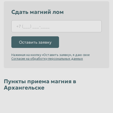
Лом магния Мг90
Сдать магний лом
до 3150
руб/кг
Юридические лица
Лом магния МА
Оставить заявку
до 3150
руб/кг
Юридические лица
Нажимая на кнопку «Оставить заявку», я даю свое
Согласие на обработку персональных данных
Пункты приема магния в
Архангельске