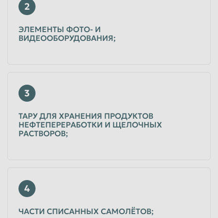
2
Таганрог
Тамбов
ЭЛЕМЕНТЫ ФОТО- И
Тверь
Тольятти
ВИДЕООБОРУДОВАНИЯ;
Томск
Тула
Тюмень
Улан-Удэ
Ульяновск
Уссурийск
3
Уфа
Хабаровск
ТАРУ ДЛЯ ХРАНЕНИЯ ПРОДУКТОВ
Химки
Чебоксары
НЕФТЕПЕРЕРАБОТКИ И ЩЕЛОЧНЫХ
РАСТВОРОВ;
Челябинск
Череповец
Чита
Шахты
Электросталь
Энгельс
4
Южно-Сахалинск
Якутск
Ярославль
ЧАСТИ СПИСАННЫХ САМОЛЁТОВ;