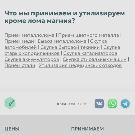
Что мы принимаем и утилизируем
кроме лома магния?
Прием металлолома
|
Прием цветного металла
|
Прием меди
|
Вывоз металлолома
|
Скупка
автомобилей
|
Скупка бытовой техники
|
Скупка
старых холодильников
|
Скупка катализаторов
|
Скупка аккумуляторов
|
Скупка стиральных машин
|
Прием стали
|
Утилизация медицинских отходов
Архангельск
ЦЕНЫ
ПРИНИМАЕМ