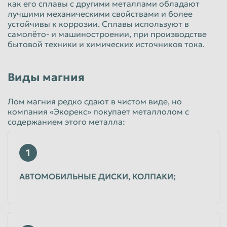
как его сплавы с другими металлами обладают
лучшими механическими свойствами и более
Пенза
Пермь
устойчивы к коррозии. Сплавы используют в
Петрозаводск
Петропавловск-Камчатский
самолёто- и машиностроении, при производстве
бытовой техники и химических источников тока.
Подольск
Прокопьевск
Псков
Ростов-на-Дону
Виды магния
Рыбинск
Рязань
Лом магния редко сдают в чистом виде, но
Салават
Самара
компания «Экорекс» покупает металлолом с
Санкт-Петербург
Саранск
содержанием этого металла:
Саратов
Севастополь
1
Северодвинск
Симферополь
Смоленск
Сочи
АВТОМОБИЛЬНЫЕ ДИСКИ, КОЛПАКИ;
Ставрополь
Старый Оскол
Стерлитамак
Сургут
Сызрань
Сыктывкар