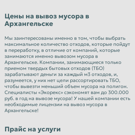
Красноярск
Курган
Цены на вывоз мусора в
Курск
Липецк
Архангельске
Люберцы
Магнитогорск
Мы заинтересованы именно в том, чтобы выбрать
Махачкала
Миасс
максимальное количество отходов, которые пойдут
Москва
Мурманск
в переработку, в отличие от компаний, которые
занимаются именно вывозом мусора в
Мытищи
Набережные Челны
Архангельске. Компании, занимающиеся только
приемом твердых бытовых отходов (ТБО)
Нальчик
Нижневартовск
зарабатывают деньги за каждый м3 отходов, и,
разумеется, у них нет цели рассортировать ТБО,
Нижнекамск
Нижний Новгород
чтобы вывезти меньший объем мусора на полигон.
Нижний Тагил
Новокузнецк
Специалисты «Экорекс» сэкономят вам до 300.000
руб. в год на вывозе мусора! У нашей компании есть
Новороссийск
Новосибирск
необходимые лицензии на вывоз мусора в
Архангельске!
Новочеркасск
Норильск
Омск
Орёл
Прайс на услуги
Оренбург
Орск