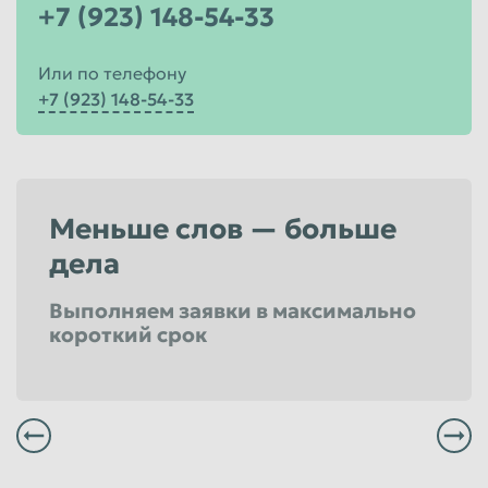
+7 (923) 148-54-33
Или по телефону
+7 (923) 148-54-33
Меньше слов — больше
дела
Выполняем заявки в максимально
короткий срок
Всегда заплатим Вам вовремя и по высокой цене
Мы не выставляем никаких скрытых засоров и все наше весовое оборудование проверено в удостоверяющем центре
Мы уверены, что Вы услышите положительный отзыв о нашей компании
Наш парк обеспечен достаточным количеством специализированной техники грузоподъемностью от 1,5 до 15 тонн