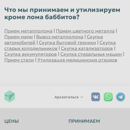
Что мы принимаем и утилизируем
кроме лома баббитов?
Прием металлолома
|
Прием цветного металла
|
Прием меди
|
Вывоз металлолома
|
Скупка
автомобилей
|
Скупка бытовой техники
|
Скупка
старых холодильников
|
Скупка катализаторов
|
Скупка аккумуляторов
|
Скупка стиральных машин
|
Прием стали
|
Утилизация медицинских отходов
Архангельск
ЦЕНЫ
ПРИНИМАЕМ