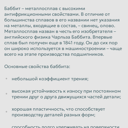
5
руб/кг
Баббит – металлосплав с высокими
Физические лица
антифрикционными свойствами. В отличие от
большинства сплавов в его названии нет указания
Б83 стружка баббита
на металлы, входящие в состав, – свинец, олово.
Металлосплав назван в честь его изобретателя –
английского физика Чарльза Баббита. Впервые
520
руб/кг
сплав был получен еще в 1841 году. Он до сих пор
Физические лица
он широко используется в машиностроении – чаще
всего на этапе производства подшипников.
Б16 стружка баббита
Основные свойства баббита:
75
руб/кг
Физические лица
небольшой коэффициент трения;
высокая устойчивость к износу при постоянном
трении друг о друга движущихся частей детали;
хорошая пластичность, что способствует
производству деталей разных форм;
способность долго удерживать на поверхности