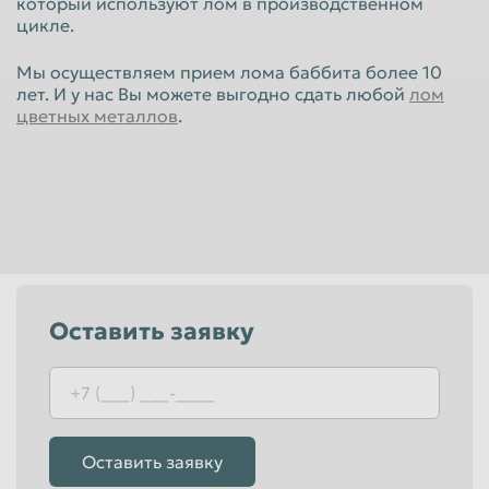
который используют лом в производственном
Красноярск
Курган
цикле.
Курск
Липецк
Мы осуществляем прием лома баббита более 10
лет. И у нас Вы можете выгодно сдать любой
лом
Люберцы
Магнитогорск
цветных металлов
.
Махачкала
Миасс
Москва
Мурманск
Мытищи
Набережные Челны
Нальчик
Нижневартовск
Нижнекамск
Нижний Новгород
Оставить заявку
Нижний Тагил
Новокузнецк
Новороссийск
Новосибирск
Новочеркасск
Норильск
Омск
Орёл
Оставить заявку
Оренбург
Орск