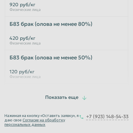
920
руб/кг
Физические лица
Таганрог
Тамбов
Тверь
Тольятти
Б83 брак (олова не менее 80%)
Томск
Тула
420
руб/кг
Тюмень
Улан-Удэ
Физические лица
Ульяновск
Уссурийск
Б83 брак (олова не менее 50%)
Уфа
Хабаровск
120
руб/кг
Химки
Чебоксары
Физические лица
Челябинск
Череповец
Баббит Б16
Чита
Шахты
Электросталь
Энгельс
180
руб/кг
Физические лица
Южно-Сахалинск
Якутск
Нажимая на кнопку «Оставить заявку», я
+7 (923) 148-54-33
даю свое
Согласие на обработку
Брак Б 83,Б 16 (1% олова)
Ярославль
персональных данных