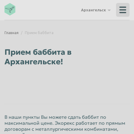
Владикавказ
Владимир
Архангельск
Волгоград
Волгодонск
Волжский
Вологда
Главная
Прием баббита
Воронеж
Грозный
Дзержинск
Екатеринбург
Прием баббита в
Иваново
Ижевск
Архангельске!
Иркутск
Йошкар-Ола
Казань
Калининград
Калуга
Каменск-Уральский
Кемерово
Керчь
Киров
Комсомольск-на-Амуре
В наши пункты Вы можете сдать баббит по
Королёв
Кострома
максимальной цене. Экорекс работает по прямым
договорам с металлургическими комбинатами,
Красногорск
Краснодар