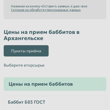
Нажимая на кнопку «Оставить заявку», я даю свое
Пенза
Пермь
Согласие на обработку персональных данных
Петрозаводск
Петропавловск-Камчатский
Подольск
Прокопьевск
Цены на прием баббитов в
Псков
Ростов-на-Дону
Архангельске
Рыбинск
Рязань
Салават
Самара
Пункты приёма
Санкт-Петербург
Саранск
Выберите вторсырье
Саратов
Севастополь
Северодвинск
Симферополь
Цены на прием баббитов
Смоленск
Сочи
Ставрополь
Старый Оскол
Баббит Б83 ГОСТ
Стерлитамак
Сургут
Сызрань
Сыктывкар